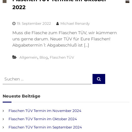
2022
19. September 2022
Michael Renardy
Muss die Flasche zum Flaschen TÜV, wir kümmern
uns gerne darum. Neuer TÜV für Eure Flaschen!
Abgabetermin 1: Abgabeschluß ist […]
,
,
Allgemein
Blog
Flaschen TÜV
S
S
u
u
c
c
h
e
h
Neueste Beiträge
n
e
n
Flaschen TÜV Termin im November 2024
a
Flaschen TÜV Termin im Oktober 2024
c
h
Flaschen TÜV Termin im September 2024