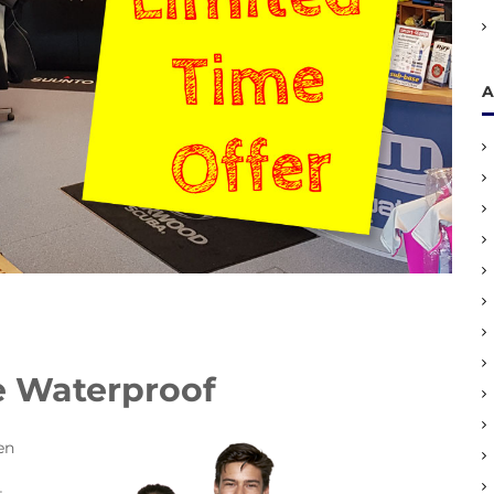
A
 Waterproof
en