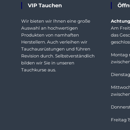
VIP Tauchen
Öff
o
n
Wir bieten wir Ihnen eine große
Achtun
Auswahl an hochwertigen
Am Freit
Produkten von namhaften
das Gesc
Herstellern. Auch verleihen wir
geschlos
Tauchausrüstungen und führen
Montag 
Revision durch. Selbstverständlich
zwischen
bilden wir Sie in unseren
Tauchkurse aus.
Dienstag
Mittwoc
zwischen
Donnerst
Freitag 1