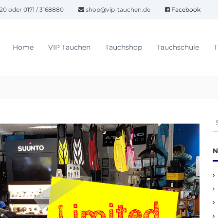
20 oder 0171 / 3168880
shop@vip-tauchen.de
Facebook
Home
VIP Tauchen
Tauchshop
Tauchschule
T
S
u
c
h
N
e
n
a
c
h
: