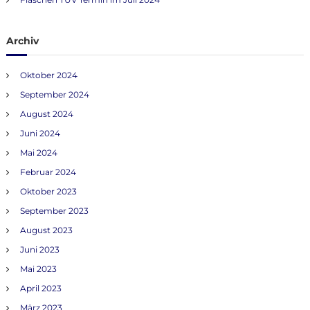
n
Archiv
a
Oktober 2024
v
September 2024
i
August 2024
Juni 2024
g
Mai 2024
Februar 2024
a
Oktober 2023
t
September 2023
August 2023
i
Juni 2023
o
Mai 2023
April 2023
n
März 2023