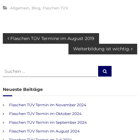
,
,
Allgemein
Blog
Flaschen TÜV
B
Flaschen TÜV Termine im August 2019
Weiterbildung ist wichtig.
e
i
S
S
u
u
c
t
c
h
e
h
Neueste Beiträge
n
r
e
n
Flaschen TÜV Termin im November 2024
a
a
Flaschen TÜV Termin im Oktober 2024
c
h
g
Flaschen TÜV Termin im September 2024
:
Flaschen TÜV Termin im August 2024
s
Flaschen TÜV Termin im Juli 2024