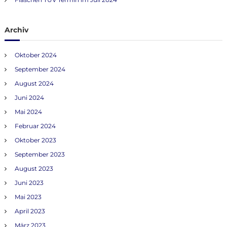
n
Archiv
a
Oktober 2024
v
September 2024
i
August 2024
Juni 2024
g
Mai 2024
Februar 2024
a
Oktober 2023
t
September 2023
August 2023
i
Juni 2023
o
Mai 2023
April 2023
n
März 2023