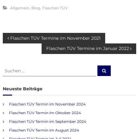
,
,
Allgemein
Blog
Flaschen TÜV
B
Flaschen TÜV Termine im November 2021
Flaschen TÜV Termine im Januar 2022
e
i
S
S
u
u
c
t
c
h
e
h
Neueste Beiträge
n
r
e
n
Flaschen TÜV Termin im November 2024
a
a
Flaschen TÜV Termin im Oktober 2024
c
h
g
Flaschen TÜV Termin im September 2024
:
Flaschen TÜV Termin im August 2024
s
Flaschen TÜV Termin im Juli 2024